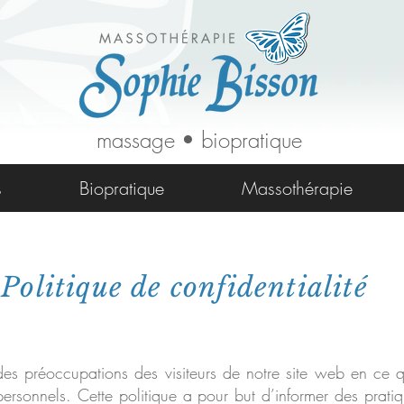
massage • biopratique
s
Biopratique
Massothérapie
Politique de confidentialité
 préoccupations des visiteurs de notre site web en ce q
ersonnels. Cette politique a pour but d’informer des prati