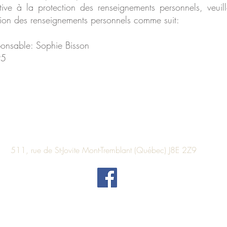
tive à la protection des renseignements personnels, veu
tion des renseignements personnels comme suit:
onsable: Sophie Bisson
95
819 349-3695
511, rue de St-Jovite
Mont-Tremblant (Québec)
J8E 2Z9
Politique de confidentialité